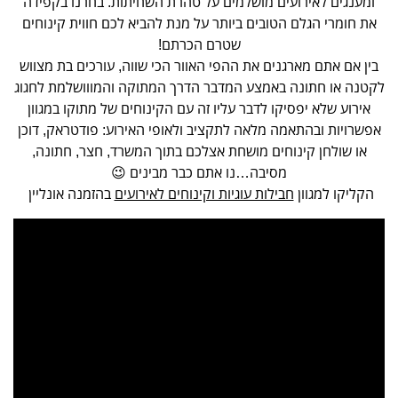
ומענגים לאירועים מושלמים על טהרת השחיתות. בחרנו בקפידה
את חומרי הגלם הטובים ביותר על מנת להביא לכם חווית קינוחים
שטרם הכרתם!
בין אם אתם מארגנים את ההפי האוור הכי שווה, עורכים בת מצווש
לקטנה או חתונה באמצע המדבר הדרך המתוקה והמווושלמת לחגוג
אירוע שלא יפסיקו לדבר עליו זה עם הקינוחים של מתוקו במגוון
אפשרויות ובהתאמה מלאה לתקציב ולאופי האירוע: פודטראק, דוכן
או שולחן קינוחים מושחת אצלכם בתוך המשרד, חצר, חתונה,
מסיבה…נו אתם כבר מבינים 😉
הקליקו למגוון
חבילות עוגיות וקינוחים לאירועים
בהזמנה אונליין