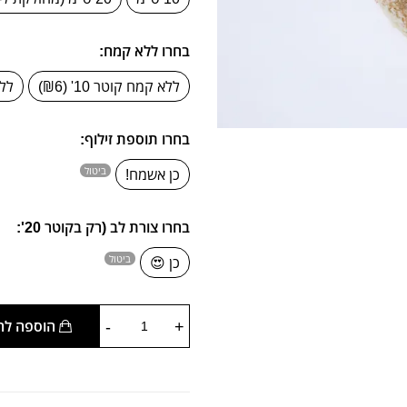
בחרו ללא קמח:
ללא קמח קוטר 10' (₪6)
ללא ק
בחרו תוספת זילוף:
ביטול
כן אשמח!
בחרו צורת לב (רק בקוטר 20':
ביטול
כן 😍
-
+
הוספה להזמנה