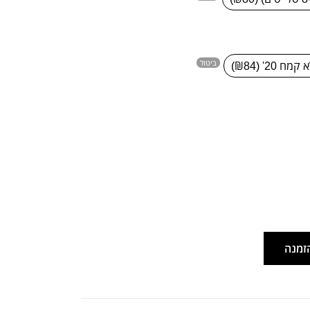
ביטול
מח 20' (₪84)