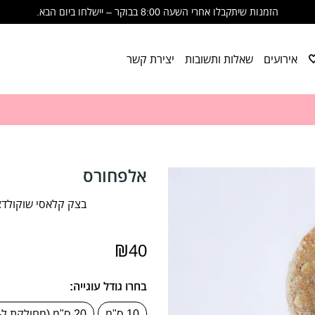
הזמנות שיתקבלו אחרי השעה 8:00 בבוקר – יישלחו ביום הבא.
🩷 שימו לב- הזמנות שיתקבלו אחרי 8:00 בבוקר יישלחו ביום הבא🩷
תודה על ההבנה, הסבלנות והתמיכה. זה לא מובן מאליו. 🩷
אירועים
שאלות ותשובות
יצירת קשר
אלפחורס
בצק קלאסי שוקולדצ'
₪
40
בחרו גודל עוגייה:
10 ס"מ
20 ס"מ (מחולקת ל-8 סלייסים) (₪80)